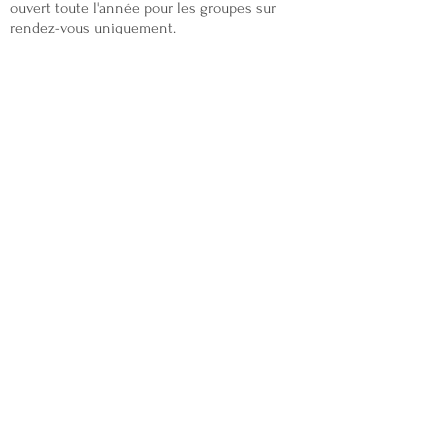
ouvert toute l'année pour les groupes sur
rendez-vous uniquement.
Tarifs
▪ Adulte : 10 €
▪ Enfant de 6 à 16 ans inclus: 5 €
▪ Etudiant (sur présentation d'un justificatif) :
5 €
Contactez-nous ici